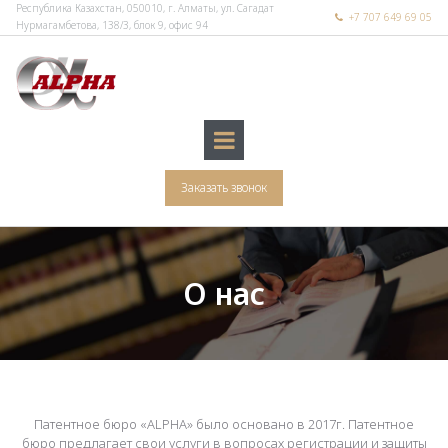
Республика Казахстан, 050010, г. Алматы, ул. Сагадат
+7 707 649 69 05

Нурмагамбетова, 138/3, блок 9, офис 94
Заказать звонок
О нас
Патентное бюро «ALPHA» было основано в 2017г. Патентное
бюро предлагает свои услуги в вопросах регистрации и защиты